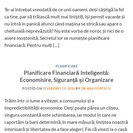
Te-ai întrebat vreodată de ce unii oameni, deși câștigă la fel
ca tine, par să trăiască mult mai liniștiți, își permit vacanțe și
nu intră în panică atunci când mașina se strică sau apare o
cheltuială neprevăzută? Nu este vorba de noroc și nici de o
avere moștenită. Secretul lor se numește planificare
financiară. Pentru mulți […]
PLANIFICARE
Planificare Financiară Inteligentă:
Economisire, Siguranță și Organizare
POSTED ON
FEVEREIRO 19, 2026
BY
DR ANA POPESCU
Trăim într-o lume a vitezei, a consumului și a
impredictibilității economice. Deși poate părea un clișeu,
singura constantă este schimbarea, iar modul în care ne
raportăm la bani determină, în mare măsură, liniștea noastră
interioară și libertatea de a face alegeri. Fie că visezi la o casă