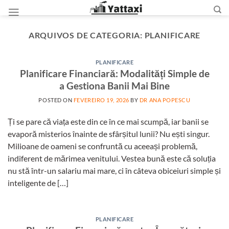
Skip
to
content
ARQUIVOS DE CATEGORIA:
PLANIFICARE
PLANIFICARE
Planificare Financiară: Modalități Simple de
a Gestiona Banii Mai Bine
POSTED ON
FEVEREIRO 19, 2026
BY
DR ANA POPESCU
Ți se pare că viața este din ce în ce mai scumpă, iar banii se
evaporă misterios înainte de sfârșitul lunii? Nu ești singur.
Milioane de oameni se confruntă cu aceeași problemă,
indiferent de mărimea venitului. Vestea bună este că soluția
nu stă într-un salariu mai mare, ci în câteva obiceiuri simple și
inteligente de […]
PLANIFICARE