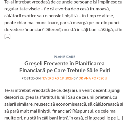
Te-ai întrebat vreodată de ce unele persoane își împlinesc cu
regularitate visele – fie că e vorba de o casă frumoasă,
călătorii exotice sau o pensie liniștită – în timp ce altele,
poate chiar mai muncitoare, par să meargă pe loc din punct
de vedere financiar? Diferența nu stă în câți bani câștigă, ci în
[…]
PLANIFICARE
Greșeli Frecvente în Planificarea
Financiară pe Care Trebuie Să le Eviți
POSTED ON
FEVEREIRO 19, 2026
BY
DR ANA POPESCU
Te-ai întrebat vreodată de ce, deși ai un venit decent, ajungi
deseori cu greu la sfârșitul lunii? Sau de ce unii prieteni, cu
salarii similare, reușesc să economisească, să călătorească și
să pară mult mai liniștiți financiar? Răspunsul, de cele mai
multe ori, nu stă în câți bani intră în casă, ci în greșelile pe […]