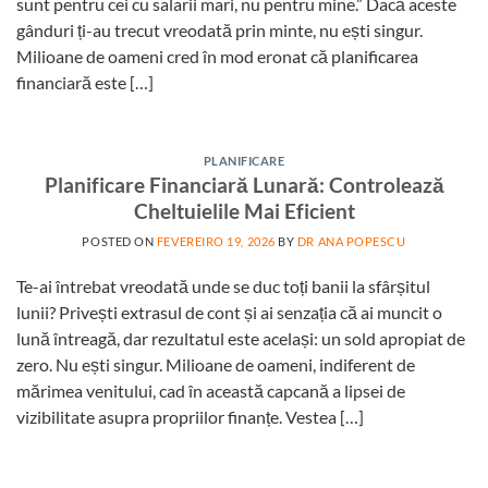
sunt pentru cei cu salarii mari, nu pentru mine.” Dacă aceste
gânduri ți-au trecut vreodată prin minte, nu ești singur.
Milioane de oameni cred în mod eronat că planificarea
financiară este […]
PLANIFICARE
Planificare Financiară Lunară: Controlează
Cheltuielile Mai Eficient
POSTED ON
FEVEREIRO 19, 2026
BY
DR ANA POPESCU
Te-ai întrebat vreodată unde se duc toți banii la sfârșitul
lunii? Privești extrasul de cont și ai senzația că ai muncit o
lună întreagă, dar rezultatul este același: un sold apropiat de
zero. Nu ești singur. Milioane de oameni, indiferent de
mărimea venitului, cad în această capcană a lipsei de
vizibilitate asupra propriilor finanțe. Vestea […]