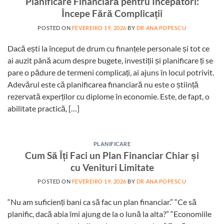
Planificare Financiară pentru Începători:
Începe Fără Complicații
POSTED ON
FEVEREIRO 19, 2026
BY
DR ANA POPESCU
Dacă ești la început de drum cu finanțele personale și tot ce
ai auzit până acum despre bugete, investiții și planificare ți se
pare o pădure de termeni complicați, ai ajuns în locul potrivit.
Adevărul este că planificarea financiară nu este o știință
rezervată experților cu diplome în economie. Este, de fapt, o
abilitate practică, […]
PLANIFICARE
Cum Să Îți Faci un Plan Financiar Chiar și
cu Venituri Limitate
POSTED ON
FEVEREIRO 19, 2026
BY
DR ANA POPESCU
“Nu am suficienți bani ca să fac un plan financiar.” “Ce să
planific, dacă abia îmi ajung de la o lună la alta?” “Economiile