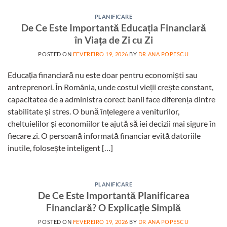
PLANIFICARE
De Ce Este Importantă Educația Financiară
în Viața de Zi cu Zi
POSTED ON
FEVEREIRO 19, 2026
BY
DR ANA POPESCU
Educația financiară nu este doar pentru economiști sau
antreprenori. În România, unde costul vieții crește constant,
capacitatea de a administra corect banii face diferența dintre
stabilitate și stres. O bună înțelegere a veniturilor,
cheltuielilor și economiilor te ajută să iei decizii mai sigure în
fiecare zi. O persoană informată financiar evită datoriile
inutile, folosește inteligent […]
PLANIFICARE
De Ce Este Importantă Planificarea
Financiară? O Explicație Simplă
POSTED ON
FEVEREIRO 19, 2026
BY
DR ANA POPESCU