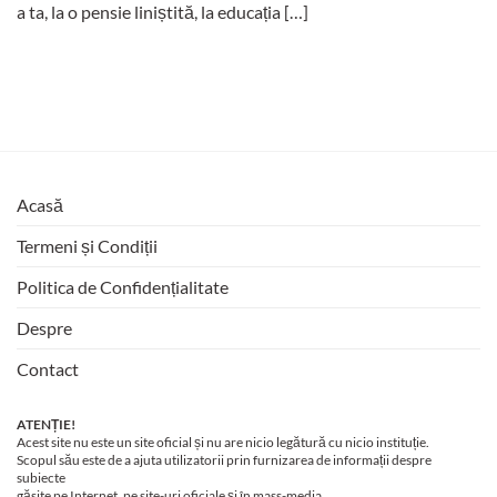
a ta, la o pensie liniștită, la educația […]
Acasă
Termeni și Condiții
Politica de Confidențialitate
Despre
Contact
ATENȚIE!
Acest site nu este un site oficial și nu are nicio legătură cu nicio instituție.
Scopul său este de a ajuta utilizatorii prin furnizarea de informații despre
subiecte
găsite pe Internet, pe site-uri oficiale și în mass-media.