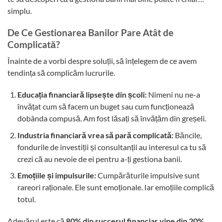
simplu.
De Ce Gestionarea Banilor Pare Atât de
Complicată?
Înainte de a vorbi despre soluții, să înțelegem de ce avem
tendința să complicăm lucrurile.
Educația financiară lipsește din școli:
Nimeni nu ne-a
învățat cum să facem un buget sau cum funcționează
dobânda compusă. Am fost lăsați să învățăm din greșeli.
Industria financiară vrea să pară complicată:
Băncile,
fondurile de investiții și consultanții au interesul ca tu să
crezi că au nevoie de ei pentru a-ți gestiona banii.
Emoțiile și impulsurile:
Cumpărăturile impulsive sunt
rareori raționale. Ele sunt emoționale. Iar emoțiile complică
totul.
Adevărul este că
80% din succesul financiar vine din 20%