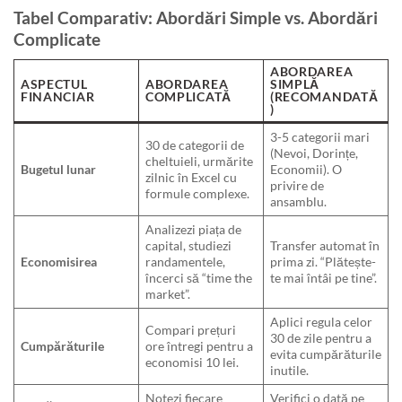
Tabel Comparativ: Abordări Simple vs. Abordări
Complicate
ABORDAREA
ASPECTUL
ABORDAREA
SIMPLĂ
FINANCIAR
COMPLICATĂ
(RECOMANDATĂ
)
3-5 categorii mari
30 de categorii de
(Nevoi, Dorințe,
cheltuieli, urmărite
Bugetul lunar
Economii). O
zilnic în Excel cu
privire de
formule complexe.
ansamblu.
Analizezi piața de
capital, studiezi
Transfer automat în
Economisirea
randamentele,
prima zi. “Plătește-
încerci să “time the
te mai întâi pe tine”.
market”.
Aplici regula celor
Compari prețuri
30 de zile pentru a
Cumpărăturile
ore întregi pentru a
evita cumpărăturile
economisi 10 lei.
inutile.
Notezi fiecare
Verifici o dată pe