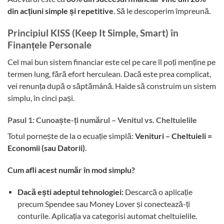
din acțiuni simple și repetitive
. Să le descoperim împreună.
Principiul KISS (Keep It Simple, Smart) în
Finanțele Personale
Cel mai bun sistem financiar este cel pe care îl poți menține pe
termen lung, fără efort herculean. Dacă este prea complicat,
vei renunța după o săptămână. Haide să construim un sistem
simplu, în cinci pași.
Pasul 1: Cunoaște-ți numărul – Venitul vs. Cheltuielile
Totul pornește de la o ecuație simplă:
Venituri – Cheltuieli =
Economii (sau Datorii)
.
Cum afli acest număr în mod simplu?
Dacă ești adeptul tehnologiei:
Descarcă o aplicație
precum Spendee sau Money Lover și conectează-ți
conturile. Aplicația va categorisi automat cheltuielile.