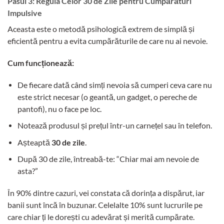
Pasul 3: Regula Celor 30 de Zile pentru Cumpărături
Impulsive
Aceasta este o metodă psihologică extrem de simplă și
eficientă pentru a evita cumpărăturile de care nu ai nevoie.
Cum funcționează:
De fiecare dată când simți nevoia să cumperi ceva care nu
este strict necesar (o geantă, un gadget, o pereche de
pantofi), nu o face pe loc.
Notează produsul și prețul într-un carnețel sau în telefon.
Așteaptă
30 de zile
.
După 30 de zile, întreabă-te: “Chiar mai am nevoie de
asta?”
În 90% dintre cazuri, vei constata că dorința a dispărut, iar
banii sunt încă în buzunar. Celelalte 10% sunt lucrurile pe
care chiar ți le dorești cu adevărat și merită cumpărate.