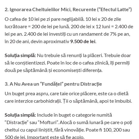
2. Ignorarea Cheltuielilor Mici, Recurente (“Efectul Latte”)
O cafea de 10 lei pe zi pare neglijabilă. 10 lei x 20 de zile
lucrătoare = 200 de lei pe lună. 200 de lei x 12 luni = 2.400 de
lei pe an. 2.400 de lei investiți cu un randament de 7% pe an,
în 20 de ani, devin aproximativ
9.500 de lei
.
Soluția simplă:
Nu trebuie să renunți la plăceri. Trebuie doar
să le conștientizezi. Poate în loc de o cafea zilnică, îți permiți
două pe săptămână și economisești diferența.
3. A Nu Avea un “Fundățel” pentru Distracție
Un buget prea aspru, care taie orice plăcere, este ca o dietă
care interzice carbohidrații. Ții o săptămână, apoi te îmbuibi.
Soluția simplă:
Include în buget o categorie numită
“Distracție” sau “Mofturi”. Alocă o sumă lunară pe care o poți
cheltui cu capul liniștit, fără vinovăție. Poate fi 100, 200 sau
500 de lei. Important este să fie acolo.