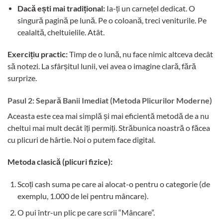
Dacă ești mai tradițional:
Ia-ți un carnețel dedicat. O
singură pagină pe lună. Pe o coloană, treci veniturile. Pe
cealaltă, cheltuielile. Atât.
Exercițiu practic:
Timp de o lună, nu face nimic altceva decât
să notezi. La sfârșitul lunii, vei avea o imagine clară, fără
surprize.
Pasul 2: Separă Banii Imediat (Metoda Plicurilor Moderne)
Aceasta este cea mai simplă și mai eficientă metodă de a nu
cheltui mai mult decât îți permiți. Străbunica noastră o făcea
cu plicuri de hârtie. Noi o putem face digital.
Metoda clasică (plicuri fizice):
Scoți cash suma pe care ai alocat-o pentru o categorie (de
exemplu, 1.000 de lei pentru mâncare).
O pui într-un plic pe care scrii “Mâncare”.