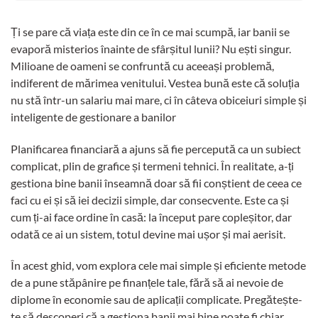
Ți se pare că viața este din ce în ce mai scumpă, iar banii se
evaporă misterios înainte de sfârșitul lunii? Nu ești singur.
Milioane de oameni se confruntă cu aceeași problemă,
indiferent de mărimea venitului. Vestea bună este că soluția
nu stă într-un salariu mai mare, ci în câteva obiceiuri simple și
inteligente de gestionare a banilor
Planificarea financiară a ajuns să fie percepută ca un subiect
complicat, plin de grafice și termeni tehnici. În realitate, a-ți
gestiona bine banii înseamnă doar să fii conștient de ceea ce
faci cu ei și să iei decizii simple, dar consecvente. Este ca și
cum ți-ai face ordine în casă: la început pare copleșitor, dar
odată ce ai un sistem, totul devine mai ușor și mai aerisit.
În acest ghid, vom explora cele mai simple și eficiente metode
de a pune stăpânire pe finanțele tale, fără să ai nevoie de
diplome în economie sau de aplicații complicate. Pregătește-
te să descoperi că a gestiona banii mai bine poate fi chiar…