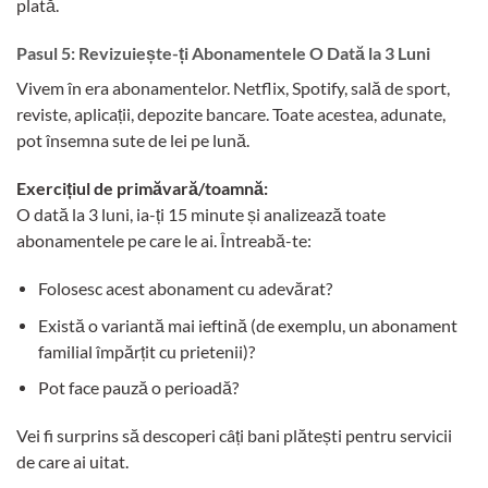
plată.
Pasul 5: Revizuiește-ți Abonamentele O Dată la 3 Luni
Vivem în era abonamentelor. Netflix, Spotify, sală de sport,
reviste, aplicații, depozite bancare. Toate acestea, adunate,
pot însemna sute de lei pe lună.
Exercițiul de primăvară/toamnă:
O dată la 3 luni, ia-ți 15 minute și analizează toate
abonamentele pe care le ai. Întreabă-te:
Folosesc acest abonament cu adevărat?
Există o variantă mai ieftină (de exemplu, un abonament
familial împărțit cu prietenii)?
Pot face pauză o perioadă?
Vei fi surprins să descoperi câți bani plătești pentru servicii
de care ai uitat.