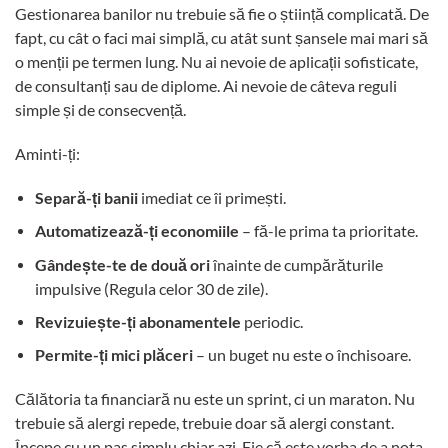
Gestionarea banilor nu trebuie să fie o știință complicată. De
fapt, cu cât o faci mai simplă, cu atât sunt șansele mai mari să
o menții pe termen lung. Nu ai nevoie de aplicații sofisticate,
de consultanți sau de diplome. Ai nevoie de câteva reguli
simple și de consecvență.
Aminti-ți:
Separă-ți banii
imediat ce îi primești.
Automatizează-ți economiile
– fă-le prima ta prioritate.
Gândește-te de două ori
înainte de cumpărăturile
impulsive (Regula celor 30 de zile).
Revizuiește-ți abonamentele
periodic.
Permite-ți mici plăceri
– un buget nu este o închisoare.
Călătoria ta financiară nu este un sprint, ci un maraton. Nu
trebuie să alergi repede, trebuie doar să alergi constant.
Începe cu un pas simplu chiar azi. Fie că este vorba de a nota