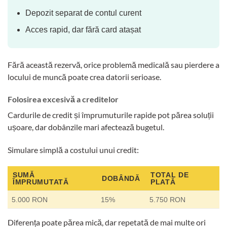
Depozit separat de contul curent
Acces rapid, dar fără card atașat
Fără această rezervă, orice problemă medicală sau pierdere a
locului de muncă poate crea datorii serioase.
Folosirea excesivă a creditelor
Cardurile de credit și împrumuturile rapide pot părea soluții
ușoare, dar dobânzile mari afectează bugetul.
Simulare simplă a costului unui credit:
SUMĂ
TOTAL DE
DOBÂNDĂ
ÎMPRUMUTATĂ
PLATĂ
5.000 RON
15%
5.750 RON
Diferența poate părea mică, dar repetată de mai multe ori