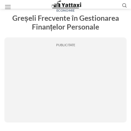
Skip
to
ECONOMIE
Greșeli Frecvente în Gestionarea
content
Finanțelor Personale
PUBLICITATE