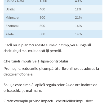
Chirie / Rată
1500
40%
Utilități
400
11%
Mâncare
800
21%
Economii
500
14%
Altele
500
14%
Dacă nu îți planifici aceste sume din timp, vei ajunge să
cheltuiești mai mult decât îți permiți.
Cheltuieli impulsive și lipsa controlului
Promoțiile, reducerile și cumpărăturile online duc adesea la
decizii emoționale.
Soluția este simplă: aplică regula celor 24 de ore înainte de
orice achiziție mai mare.
Grafic exemplu privind impactul cheltuielilor impulsive: