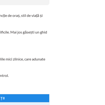
ție de oraș, stil de viață și
ificile. Mai jos găsești un ghid
ile mici zilnice, care adunate
ntrol.
ȚII