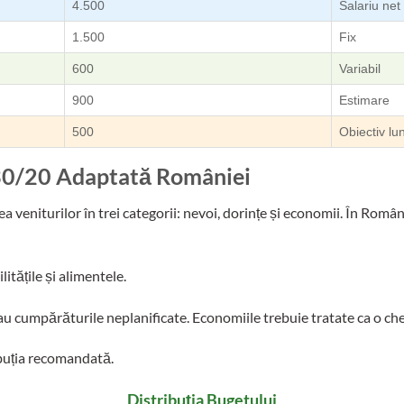
4.500
Salariu net
1.500
Fix
600
Variabil
900
Estimare
500
Obiectiv lu
30/20 Adaptată României
veniturilor în trei categorii: nevoi, dorințe și economii. În Români
litățile și alimentele.
sau cumpărăturile neplanificate. Economiile trebuie tratate ca o che
ibuția recomandată.
Distribuția Bugetului