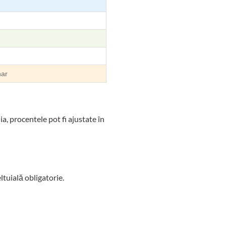
nar
a, procentele pot fi ajustate în
ltuială obligatorie.