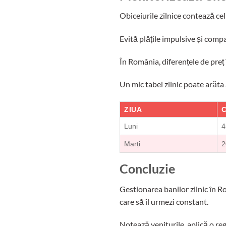
Obiceiurile zilnice contează cel
Evită plățile impulsive și compa
În România, diferențele de preț 
Un mic tabel zilnic poate arăta
ZIUA
C
Luni
4
Marți
2
Concluzie
Gestionarea banilor zilnic în R
care să îl urmezi constant.
Notează veniturile, aplică o regu