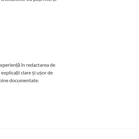
experiență în redactarea de
xplicații clare și ușor de
și bine documentate.