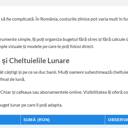
ă fie complicată. În România, costurile zilnice pot varia mult în func
rumente simple, îți poți organiza bugetul fără stres și fără calcule d
ple vizuale și modele pe care le poți folosi direct.
e și Cheltuielile Lunare
cât câștigi și pe ce se duc banii. Mulți oameni subestimează cheltuiel
inal de lună.
Chiar și cafeaua sau abonamentele online. Vizibilitatea îți oferă co
uget lunar pe care îl poți adapta.
SUMĂ (RON)
OBSERVA