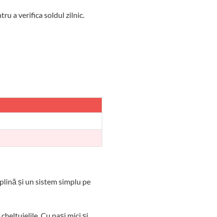
ru a verifica soldul zilnic.
plină și un sistem simplu pe
cheltuielile. Cu pași mici și