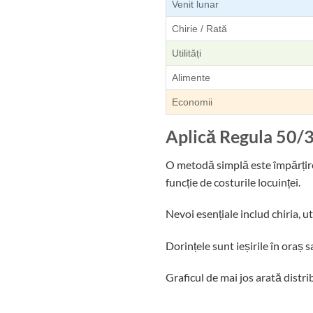
Venit lunar
Chirie / Rată
Utilități
Alimente
Economii
Aplică Regula 50/
O metodă simplă este împărțirea 
funcție de costurile locuinței.
Nevoi esențiale includ chiria, uti
Dorințele sunt ieșirile în oraș 
Graficul de mai jos arată distr