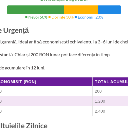
■ Nevoi 50%
■ Dorințe 30%
■ Economii 20%
e Urgență
uranță. Ideal ar fi să economisești echivalentul a 3–6 luni de chelt
tantă. Chiar și 200 RON lunar pot face diferența în timp.
de acumulare în 12 luni.
CONOMISIT (RON)
TOTAL ACUMU
0
200
0
1.200
0
2.400
uielile Zilnice