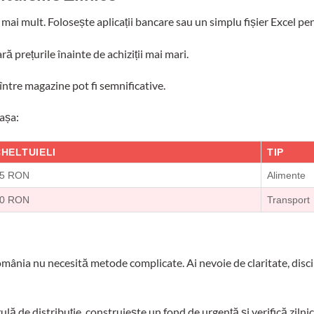
 mai mult. Folosește aplicații bancare sau un simplu fișier Excel pent
ră prețurile înainte de achiziții mai mari.
între magazine pot fi semnificative.
 așa:
HELTUIELI
TIP
5 RON
Alimente
0 RON
Transport
omânia nu necesită metode complicate. Ai nevoie de claritate, disci
lă de distribuție, construiește un fond de urgență și verifică zilnic 