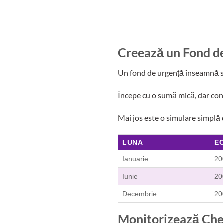
Creează un Fond d
Un fond de urgență înseamnă sig
Începe cu o sumă mică, dar cons
Mai jos este o simulare simplă 
LUNA
E
Ianuarie
20
Iunie
20
Decembrie
20
Monitorizează Chelt