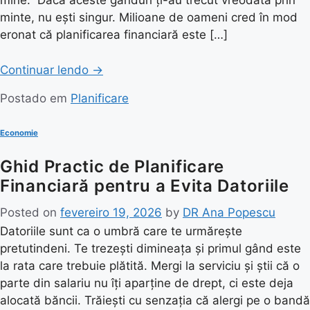
mine.” Dacă aceste gânduri ți-au trecut vreodată prin
minte, nu ești singur. Milioane de oameni cred în mod
eronat că planificarea financiară este […]
Continuar lendo
→
Postado em
Planificare
Economie
Ghid Practic de Planificare
Financiară pentru a Evita Datoriile
Posted on
fevereiro 19, 2026
by
DR Ana Popescu
Datoriile sunt ca o umbră care te urmărește
pretutindeni. Te trezești dimineața și primul gând este
la rata care trebuie plătită. Mergi la serviciu și știi că o
parte din salariu nu îți aparține de drept, ci este deja
alocată băncii. Trăiești cu senzația că alergi pe o bandă